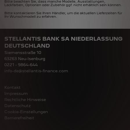
Bitte beachten Sie, dass manche Modelle, Ausstattungen,
Lackfarben, Optionen oder Zubehör ggf. nicht erhältlich sein können.
Bitte kontaktieren Sie Ihren Händler, um die aktuellen Lieferzeiten für
Ihr Wunschmodell zu erfahren.
STELLANTIS BANK SA NIEDERLASSUNG
DEUTSCHLAND
Siemensstraße 10
63263 Neu-Isenburg
0221 - 9864-644
info-de@stellantis-finance.com
Kontakt
Impressum
Rechtliche Hinweise
Datenschutz
Cookie-Einstellungen
Barrierefreiheit