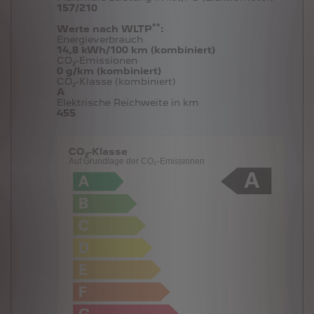
157/210
**
Werte nach WLTP
:
Energieverbrauch
14,8 kWh/100 km (kombiniert)
CO₂-Emissionen
0 g/km (kombiniert)
CO₂-Klasse (kombiniert)
A
Elektrische Reichweite in km
455
CO₂-Klasse
Auf Grundlage der CO₂-Emissionen