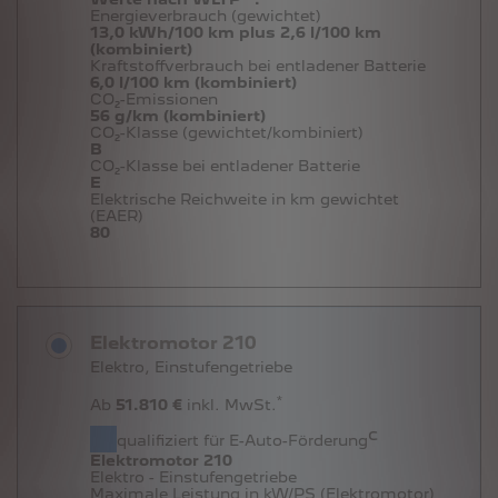
Energieverbrauch (gewichtet)
13,0 kWh/100 km plus 2,6 l/100 km
(kombiniert)
Kraftstoffverbrauch bei entladener Batterie
6,0 l/100 km (kombiniert)
CO₂-Emissionen
56 g/km (kombiniert)
CO₂-Klasse (gewichtet/kombiniert)
B
CO₂-Klasse bei entladener Batterie
E
Elektrische Reichweite in km gewichtet
(EAER)
80
Elektromotor 210
Elektro, Einstufengetriebe
*
Ab
51.810 €
inkl. MwSt.
c
qualifiziert für E-Auto-Förderung
Elektromotor 210
Elektro - Einstufengetriebe
Maximale Leistung in kW/PS (Elektromotor)