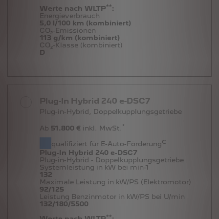
**
Werte nach WLTP
:
Energieverbrauch
5,0 l/100 km (kombiniert)
CO₂-Emissionen
113 g/km (kombiniert)
CO₂-Klasse (kombiniert)
D
Plug-In Hybrid 240 e-DSC7
Plug-in-Hybrid, Doppelkupplungsgetriebe
*
Ab
51.800 €
inkl. MwSt.
c
qualifiziert für E-Auto-Förderung
Plug-In Hybrid 240 e-DSC7
Plug-in-Hybrid - Doppelkupplungsgetriebe
Systemleistung in kW bei min-1
132
Maximale Leistung in kW/PS (Elektromotor)
92/125
Leistung Benzinmotor in kW/PS bei U/min
132/180/5500
**
Werte nach WLTP
: