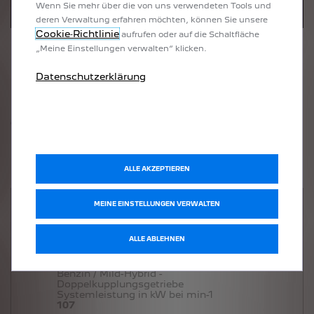
Wenn Sie mehr über die von uns verwendeten Tools und
deren Verwaltung erfahren möchten, können Sie unsere
Cookie‑Richtlinie
aufrufen oder auf die Schaltfläche
„Meine Einstellungen verwalten“ klicken.
Datenschutzerklärung
PEUGEOT E-408
GT
|
Elektro, Einstufengetriebe
Motorisierung
ALLE AKZEPTIEREN
MEINE EINSTELLUNGEN VERWALTEN
HYBRID 145
Hybrid, Doppelkupplungsgetriebe
ALLE ABLEHNEN
*
Ab
45.570 €
inkl. MwSt.
HYBRID 145
Benzin / Mild-Hybrid -
Doppelkupplungsgetriebe
Systemleistung in kW bei min-1
107