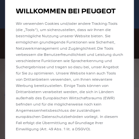
Bis zu 6.000 € staatliche Förderprämie für
Sofort verfügbare PEUGEOT 208 und
WILLKOMMEN BEI PEUGEOT
E-Autos und Plug-In-Hybride. Mehr
2008 zu attraktiven Leasingraten
erfahren >>
entdecken!
Wir verwenden Cookies und/oder andere Tracking-Tools
(die „Tools“), um sicherzustellen, dass wir Ihnen die
bestmögliche Nutzung unserer Website bieten. Sie
ermöglichen grundlegende Funktionen wie Sicherheit,
Netzwerkmanagement und Zugänglichkeit.Die Tools
verbessern die Benutzerfreundlichkeit und Leistung durch
verschiedene Funktionen wie Spracherkennung und
ZURÜCK
Suchergebnisse und tragen so dazu bei, unser Angebot
PEUGEOT E-408 GT ELEKTROMOTOR 210
für Sie zu optimieren. Unsere Website kann auch Tools
*
51.810 €
inkl. MwSt.
von Drittanbietern verwenden, um Ihnen relevantere
Werbung bereitzustellen. Einige Tools können von
Drittanbietern verarbeitet werden, die sich in Ländern
Nur förderfähige Modelle anzeigen
außerhalb des Europäischen Wirtschaftsraums (EWR)
befinden und für die möglicherweise noch kein
Angemessenheitsbeschluss der zuständigen
europäischen Datenschutzbehörden vorliegt. In diesem
Fall erfolgt die Übermittlung auf Grundlage Ihrer
Einwilligung (Art. 49 Abs. 1 lit. a DSGVO).