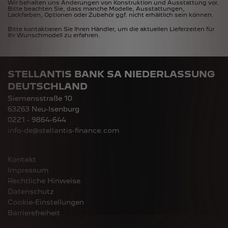
Wir behalten uns Änderungen von Konstruktion und Ausstattung vor.
Bitte beachten Sie, dass manche Modelle, Ausstattungen,
Lackfarben, Optionen oder Zubehör ggf. nicht erhältlich sein können.
Bitte kontaktieren Sie Ihren Händler, um die aktuellen Lieferzeiten für
Ihr Wunschmodell zu erfahren.
STELLANTIS BANK SA NIEDERLASSUNG
DEUTSCHLAND
Siemensstraße 10
63263 Neu-Isenburg
0221 - 9864-644
info-de@stellantis-finance.com
Kontakt
Impressum
Rechtliche Hinweise
Datenschutz
Cookie-Einstellungen
Barrierefreiheit