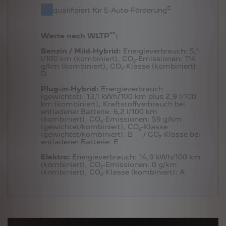
c
qualifiziert für E-Auto-Förderung
**
Werte nach WLTP
:
Benzin / Mild-Hybrid:
Energieverbrauch:
5,1
l/100 km (kombiniert),
CO₂-Emissionen:
114
g/km (kombiniert),
CO₂-Klasse (kombiniert):
D
Plug-in-Hybrid:
Energieverbrauch
(gewichtet):
13,1 kWh/100 km plus 2,9 l/100
km (kombiniert),
Kraftstoffverbrauch bei
entladener Batterie:
6,2 l/100 km
(kombiniert),
CO₂-Emissionen:
59 g/km
(gewichtet/kombiniert),
CO₂-Klasse
(gewichtet/kombiniert):
B
/ CO₂-Klasse bei
entladener Batterie:
E
Elektro:
Energieverbrauch:
14,9 kWh/100 km
(kombiniert),
CO₂-Emissionen:
0 g/km
(kombiniert),
CO₂-Klasse (kombiniert):
A