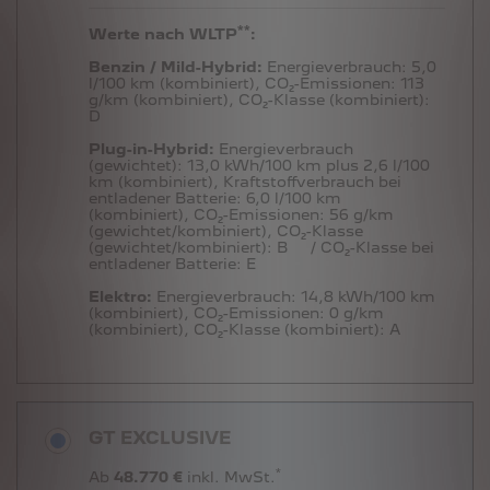
**
Werte nach WLTP
:
Benzin / Mild-Hybrid:
Energieverbrauch:
5,0
l/100 km (kombiniert),
CO₂-Emissionen:
113
g/km (kombiniert),
CO₂-Klasse (kombiniert):
D
Plug-in-Hybrid:
Energieverbrauch
(gewichtet):
13,0 kWh/100 km plus 2,6 l/100
km (kombiniert),
Kraftstoffverbrauch bei
entladener Batterie:
6,0 l/100 km
(kombiniert),
CO₂-Emissionen:
56 g/km
(gewichtet/kombiniert),
CO₂-Klasse
(gewichtet/kombiniert):
B
/ CO₂-Klasse bei
entladener Batterie:
E
Elektro:
Energieverbrauch:
14,8 kWh/100 km
(kombiniert),
CO₂-Emissionen:
0 g/km
(kombiniert),
CO₂-Klasse (kombiniert):
A
GT EXCLUSIVE
*
Ab
48.770 €
inkl. MwSt.