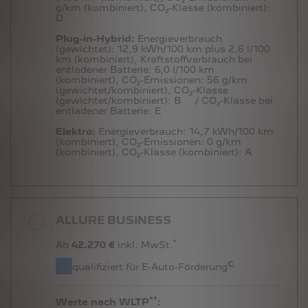
g/km (kombiniert),
CO₂-Klasse (kombiniert):
D
Plug-in-Hybrid:
Energieverbrauch
(gewichtet):
12,9 kWh/100 km plus 2,6 l/100
km (kombiniert),
Kraftstoffverbrauch bei
entladener Batterie:
6,0 l/100 km
(kombiniert),
CO₂-Emissionen:
56 g/km
(gewichtet/kombiniert),
CO₂-Klasse
(gewichtet/kombiniert):
B
/ CO₂-Klasse bei
entladener Batterie:
E
Elektro:
Energieverbrauch:
14,7 kWh/100 km
(kombiniert),
CO₂-Emissionen:
0 g/km
(kombiniert),
CO₂-Klasse (kombiniert):
A
ALLURE BUSINESS
*
Ab
42.270 €
inkl. MwSt.
c
qualifiziert für E-Auto-Förderung
**
Werte nach WLTP
: