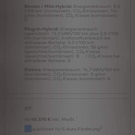
Benzin / Mild-Hybrid:
Energieverbrauch:
5,0
l/100 km (kombiniert),
CO₂-Emissionen:
114
g/km (kombiniert),
CO₂-Klasse (kombiniert):
D
Plug-in-Hybrid:
Energieverbrauch
(gewichtet):
13,0 kWh/100 km plus 2,6 l/100
km (kombiniert),
Kraftstoffverbrauch bei
entladener Batterie:
6,0 l/100 km
(kombiniert),
CO₂-Emissionen:
56 g/km
(gewichtet/kombiniert),
CO₂-Klasse
(gewichtet/kombiniert):
B
/ CO₂-Klasse bei
entladener Batterie:
E
Elektro:
Energieverbrauch:
14,7 kWh/100 km
(kombiniert),
CO₂-Emissionen:
0 g/km
(kombiniert),
CO₂-Klasse (kombiniert):
A
GT
*
Ab
45.570 €
inkl. MwSt.
c
qualifiziert für E-Auto-Förderung