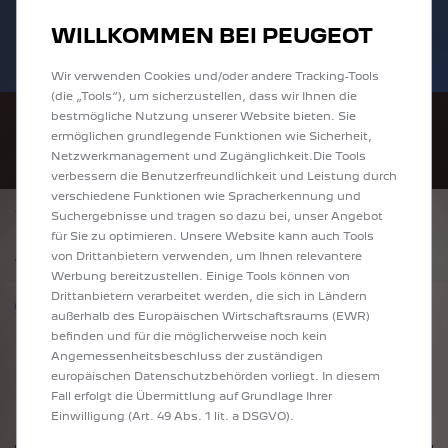
Bis zu 6.000 € staatliche Förderprämie für
Sofort verfügbare PEUGEOT 208 und
WILLKOMMEN BEI PEUGEOT
E-Autos und Plug-In-Hybride. Mehr
2008 zu attraktiven Leasingraten
erfahren >>
entdecken!
Wir verwenden Cookies und/oder andere Tracking-Tools
(die „Tools“), um sicherzustellen, dass wir Ihnen die
bestmögliche Nutzung unserer Website bieten. Sie
ermöglichen grundlegende Funktionen wie Sicherheit,
Netzwerkmanagement und Zugänglichkeit.Die Tools
verbessern die Benutzerfreundlichkeit und Leistung durch
verschiedene Funktionen wie Spracherkennung und
ZURÜCK
Suchergebnisse und tragen so dazu bei, unser Angebot
PEUGEOT 408 GT EXCLUSIVE
für Sie zu optimieren. Unsere Website kann auch Tools
*
48.770 €
inkl. MwSt.
von Drittanbietern verwenden, um Ihnen relevantere
Werbung bereitzustellen. Einige Tools können von
Drittanbietern verarbeitet werden, die sich in Ländern
Nur förderfähige Modelle anzeigen
außerhalb des Europäischen Wirtschaftsraums (EWR)
befinden und für die möglicherweise noch kein
Angemessenheitsbeschluss der zuständigen
europäischen Datenschutzbehörden vorliegt. In diesem
Fall erfolgt die Übermittlung auf Grundlage Ihrer
Einwilligung (Art. 49 Abs. 1 lit. a DSGVO).