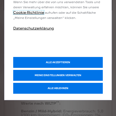
Wenn Sie mehr über die von uns verwendeten Tools und
deren Verwaltung erfahren möchten, können Sie unsere
Cookie‑Richtlinie
aufrufen oder auf die Schaltfläche
„Meine Einstellungen verwalten“ klicken.
Datenschutzerklärung
BITTE WÄHLEN SIE IHRE
AUSSTATTUNGSLINIE:
ALLE AKZEPTIEREN
ALLURE
MEINE EINSTELLUNGEN VERWALTEN
*
Ab
40.970 €
inkl. MwSt.
c
ALLE ABLEHNEN
qualifiziert für E-Auto-Förderung
**
Werte nach WLTP
:
Benzin / Mild-Hybrid:
Energieverbrauch:
5,0
l/100 km (kombiniert),
CO₂-Emissionen:
114