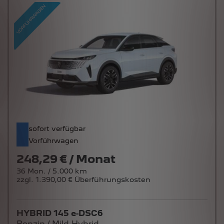
sofort verfügbar
Vorführwagen
248,29 € / Monat
36 Mon. / 5.000 km
zzgl. 1.390,00 € Überführungskosten
HYBRID 145 e-DSC6
Benzin / Mild-Hybrid -