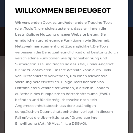
Bis zu 6.000 € staatliche Förderprämie für
Sofort verfügbare PEUGEOT 208 und
WILLKOMMEN BEI PEUGEOT
E-Autos und Plug-In-Hybride. Mehr
2008 zu attraktiven Leasingraten
erfahren >>
entdecken!
Wir verwenden Cookies und/oder andere Tracking-Tools
(die „Tools“), um sicherzustellen, dass wir Ihnen die
bestmögliche Nutzung unserer Website bieten. Sie
ermöglichen grundlegende Funktionen wie Sicherheit,
Netzwerkmanagement und Zugänglichkeit.Die Tools
verbessern die Benutzerfreundlichkeit und Leistung durch
verschiedene Funktionen wie Spracherkennung und
Suchergebnisse und tragen so dazu bei, unser Angebot
ENTDECKEN SIE
für Sie zu optimieren. Unsere Website kann auch Tools
von Drittanbietern verwenden, um Ihnen relevantere
ALLE ANGEBOTE IN
Werbung bereitzustellen. Einige Tools können von
Drittanbietern verarbeitet werden, die sich in Ländern
WESEL
außerhalb des Europäischen Wirtschaftsraums (EWR)
befinden und für die möglicherweise noch kein
Angemessenheitsbeschluss der zuständigen
europäischen Datenschutzbehörden vorliegt. In diesem
Fall erfolgt die Übermittlung auf Grundlage Ihrer
Einwilligung (Art. 49 Abs. 1 lit. a DSGVO).