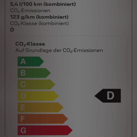
5,4 l/100 km (kombiniert)
CO₂-Emissionen
123 g/km (kombiniert)
CO₂-Klasse (kombiniert)
D
CO₂-Klasse
Auf Grundlage der CO₂-Emissionen