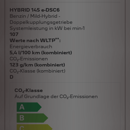
HYBRID 145 e-DSC6
Benzin / Mild-Hybrid -
Doppelkupplungsgetriebe
Systemleistung in kW bei min-1
107
**
Werte nach WLTP
:
Energieverbrauch
5,4 l/100 km (kombiniert)
CO₂-Emissionen
123 g/km (kombiniert)
CO₂-Klasse (kombiniert)
D
CO₂-Klasse
Auf Grundlage der CO₂-Emissionen