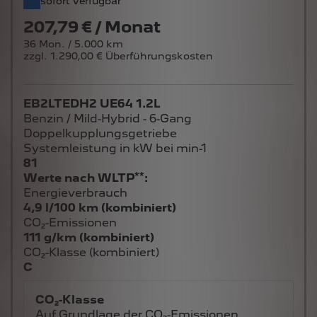
sofort verfügbar
207,79 € / Monat
36 Mon. / 5.000 km
zzgl. 1.290,00 € Überführungskosten
EB2LTEDH2 UE64 1.2L
Benzin / Mild-Hybrid - 6-Gang
Doppelkupplungsgetriebe
Systemleistung in kW bei min-1
81
**
Werte nach WLTP
:
Energieverbrauch
4,9 l/100 km (kombiniert)
CO₂-Emissionen
111 g/km (kombiniert)
CO₂-Klasse (kombiniert)
C
CO₂-Klasse
Auf Grundlage der CO₂-Emissionen