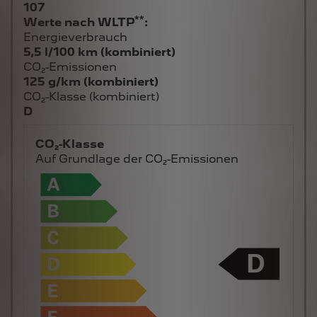
107
**
Werte nach WLTP
:
Energieverbrauch
5,5 l/100 km (kombiniert)
CO₂-Emissionen
125 g/km (kombiniert)
CO₂-Klasse (kombiniert)
D
CO₂-Klasse
Auf Grundlage der CO₂-Emissionen