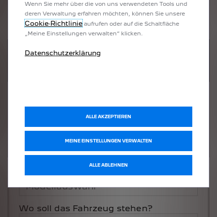
Wenn Sie mehr über die von uns verwendeten Tools und
deren Verwaltung erfahren möchten, können Sie unsere
Cookie‑Richtlinie
aufrufen oder auf die Schaltfläche
„Meine Einstellungen verwalten“ klicken.
UM DIESE GOOGLE MAPS-KARTE
Datenschutzerklärung
ANZUZEIGEN, AKZEPTIEREN SIE BITTE
DIE FÜR MARKETING/WERBUNG
RELEVANTEN-COOKIES.
ALLE AKZEPTIEREN
MEINE EINSTELLUNGEN VERWALTEN
ALLE ABLEHNEN
Welches Fahrzeug möchten Sie?
Wo soll das Fahrzeug stehen?