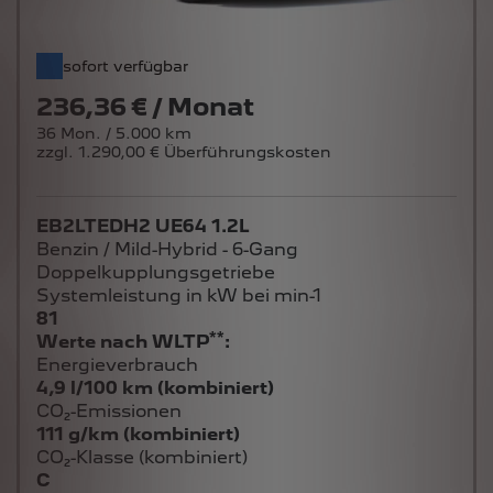
sofort verfügbar
236,36 € / Monat
36 Mon. / 5.000 km
zzgl. 1.290,00 € Überführungskosten
EB2LTEDH2 UE64 1.2L
Benzin / Mild-Hybrid - 6-Gang
Doppelkupplungsgetriebe
Systemleistung in kW bei min-1
81
**
Werte nach WLTP
:
Energieverbrauch
4,9 l/100 km (kombiniert)
CO₂-Emissionen
111 g/km (kombiniert)
CO₂-Klasse (kombiniert)
C