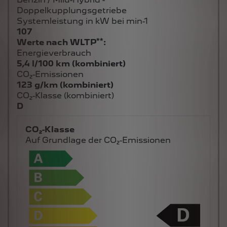
Doppelkupplungsgetriebe
Systemleistung in kW bei min-1
107
**
Werte nach WLTP
:
Energieverbrauch
5,4 l/100 km (kombiniert)
CO₂-Emissionen
123 g/km (kombiniert)
CO₂-Klasse (kombiniert)
D
CO₂-Klasse
Auf Grundlage der CO₂-Emissionen