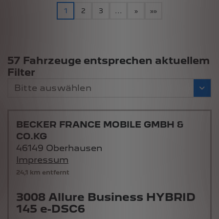
1
2
3
...
»
»»
Suchergebnisse
57 Fahrzeuge entsprechen aktuellem
Filter
Bitte auswählen
BECKER FRANCE MOBILE GMBH &
CO.KG
46149 Oberhausen
Impressum
24,1 km entfernt
3008 Allure Business HYBRID
145 e-DSC6