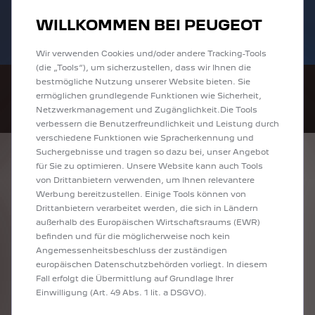
Bis zu 6.000 € staatliche Förderprämie für
Sofort verfügbare PEUGEOT 208 und
WILLKOMMEN BEI PEUGEOT
E-Autos und Plug-In-Hybride. Mehr
2008 zu attraktiven Leasingraten
erfahren >>
entdecken!
Wir verwenden Cookies und/oder andere Tracking-Tools
(die „Tools“), um sicherzustellen, dass wir Ihnen die
bestmögliche Nutzung unserer Website bieten. Sie
ermöglichen grundlegende Funktionen wie Sicherheit,
Netzwerkmanagement und Zugänglichkeit.Die Tools
verbessern die Benutzerfreundlichkeit und Leistung durch
verschiedene Funktionen wie Spracherkennung und
Suchergebnisse und tragen so dazu bei, unser Angebot
ENTDECKEN SIE
für Sie zu optimieren. Unsere Website kann auch Tools
von Drittanbietern verwenden, um Ihnen relevantere
ALLE TRAVELLER
Werbung bereitzustellen. Einige Tools können von
Drittanbietern verarbeitet werden, die sich in Ländern
/EXPERT KOMBI IN
außerhalb des Europäischen Wirtschaftsraums (EWR)
befinden und für die möglicherweise noch kein
VIERSEN
Angemessenheitsbeschluss der zuständigen
europäischen Datenschutzbehörden vorliegt. In diesem
Fall erfolgt die Übermittlung auf Grundlage Ihrer
Einwilligung (Art. 49 Abs. 1 lit. a DSGVO).