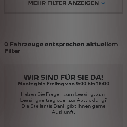
MEHR FILTER ANZEIGEN
Suchergebnisse
0 Fahrzeuge entsprechen aktuellem
Filter
WIR SIND FÜR SIE DA!
Montag bis Freitag von 9:00 bis 18:00
Haben Sie Fragen zum Leasing, zum
Leasingvertrag oder zur Abwicklung?
Die Stellantis Bank gibt Ihnen gerne
Auskunft.