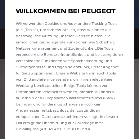
Bis zu 6.000 € staatliche Förderprämie für
Sofort verfügbare PEUGEOT 208 und
WILLKOMMEN BEI PEUGEOT
E-Autos und Plug-In-Hybride. Mehr
2008 zu attraktiven Leasingraten
erfahren >>
entdecken!
Wir verwenden Cookies und/oder andere Tracking-Tools
(die „Tools“), um sicherzustellen, dass wir Ihnen die
bestmögliche Nutzung unserer Website bieten. Sie
ermöglichen grundlegende Funktionen wie Sicherheit,
Netzwerkmanagement und Zugänglichkeit.Die Tools
verbessern die Benutzerfreundlichkeit und Leistung durch
verschiedene Funktionen wie Spracherkennung und
Suchergebnisse und tragen so dazu bei, unser Angebot
ENTDECKEN SIE
für Sie zu optimieren. Unsere Website kann auch Tools
von Drittanbietern verwenden, um Ihnen relevantere
ALLE TRAVELLER
Werbung bereitzustellen. Einige Tools können von
Drittanbietern verarbeitet werden, die sich in Ländern
/EXPERT KOMBI IN
außerhalb des Europäischen Wirtschaftsraums (EWR)
befinden und für die möglicherweise noch kein
MARBURG
Angemessenheitsbeschluss der zuständigen
europäischen Datenschutzbehörden vorliegt. In diesem
Fall erfolgt die Übermittlung auf Grundlage Ihrer
Einwilligung (Art. 49 Abs. 1 lit. a DSGVO).