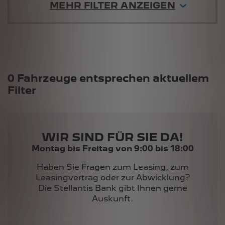
MEHR FILTER ANZEIGEN
Suchergebnisse
0 Fahrzeuge entsprechen aktuellem
Filter
WIR SIND FÜR SIE DA!
Montag bis Freitag von 9:00 bis 18:00
Haben Sie Fragen zum Leasing, zum
Leasingvertrag oder zur Abwicklung?
Die Stellantis Bank gibt Ihnen gerne
Auskunft.