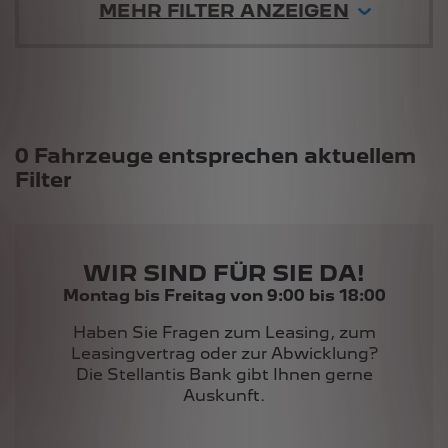
MEHR FILTER ANZEIGEN
Suchergebnisse
0 Fahrzeuge entsprechen aktuellem
Filter
WIR SIND FÜR SIE DA!
Montag bis Freitag von 9:00 bis 18:00
Haben Sie Fragen zum Leasing, zum
Leasingvertrag oder zur Abwicklung?
Die Stellantis Bank gibt Ihnen gerne
Auskunft.