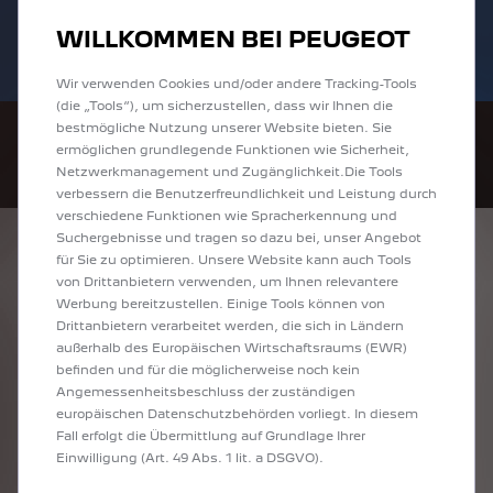
Bis zu 6.000 € staatliche Förderprämie für
Sofort verfügbare PEUGEOT 208 und
WILLKOMMEN BEI PEUGEOT
E-Autos und Plug-In-Hybride. Mehr
2008 zu attraktiven Leasingraten
erfahren >>
entdecken!
Wir verwenden Cookies und/oder andere Tracking-Tools
(die „Tools“), um sicherzustellen, dass wir Ihnen die
bestmögliche Nutzung unserer Website bieten. Sie
ermöglichen grundlegende Funktionen wie Sicherheit,
Netzwerkmanagement und Zugänglichkeit.Die Tools
verbessern die Benutzerfreundlichkeit und Leistung durch
verschiedene Funktionen wie Spracherkennung und
Suchergebnisse und tragen so dazu bei, unser Angebot
ENTDECKEN SIE
für Sie zu optimieren. Unsere Website kann auch Tools
von Drittanbietern verwenden, um Ihnen relevantere
ALLE TRAVELLER
Werbung bereitzustellen. Einige Tools können von
Drittanbietern verarbeitet werden, die sich in Ländern
/EXPERT KOMBI IN
außerhalb des Europäischen Wirtschaftsraums (EWR)
befinden und für die möglicherweise noch kein
GUMMERSBACH
Angemessenheitsbeschluss der zuständigen
europäischen Datenschutzbehörden vorliegt. In diesem
Fall erfolgt die Übermittlung auf Grundlage Ihrer
Einwilligung (Art. 49 Abs. 1 lit. a DSGVO).