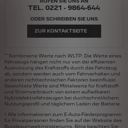
RUFEN SIE UNS AN
TEL. 0221 - 9864-644
ODER SCHREIBEN SIE UNS
ZUR KONTAKTSEITE
**
Kombinierte Werte nach WLTP. Die Werte eines
Fahrzeugs hängen nicht nur von der effizienten
Ausnutzung des Kraftstoffs durch das Fahrzeug
ab, sondern werden auch vom Fahrverhalten und
anderen nichttechnischen Faktoren beeinflusst.
Gewichtete Werte sind Mittelwerte für Kraftstoff-
und Stromverbrauch von extern aufladbaren
Hybridelektrofahrzeugen bei durchschnittlichem
Nutzungsprofil und täglichem Laden der Batterie.
c
Alle Informationen zum E-Auto-Förderprogramm
für Privatpersonen finden Sie auf der Website des
Bundesumweltministeriums
. Bitte beachten Sie