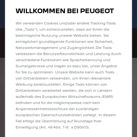
Bis zu 6.000 € staatliche Förderprämie für
Sofort verfügbare PEUGEOT 208 und
WILLKOMMEN BEI PEUGEOT
E-Autos und Plug-In-Hybride. Mehr
2008 zu attraktiven Leasingraten
erfahren >>
entdecken!
Wir verwenden Cookies und/oder andere Tracking-Tools
(die „Tools“), um sicherzustellen, dass wir Ihnen die
bestmögliche Nutzung unserer Website bieten. Sie
ermöglichen grundlegende Funktionen wie Sicherheit,
Netzwerkmanagement und Zugänglichkeit.Die Tools
verbessern die Benutzerfreundlichkeit und Leistung durch
verschiedene Funktionen wie Spracherkennung und
Suchergebnisse und tragen so dazu bei, unser Angebot
ENTDECKEN SIE
für Sie zu optimieren. Unsere Website kann auch Tools
von Drittanbietern verwenden, um Ihnen relevantere
ALLE ANGEBOTE IN
Werbung bereitzustellen. Einige Tools können von
Drittanbietern verarbeitet werden, die sich in Ländern
RHEINE
außerhalb des Europäischen Wirtschaftsraums (EWR)
befinden und für die möglicherweise noch kein
Angemessenheitsbeschluss der zuständigen
europäischen Datenschutzbehörden vorliegt. In diesem
Fall erfolgt die Übermittlung auf Grundlage Ihrer
Einwilligung (Art. 49 Abs. 1 lit. a DSGVO).