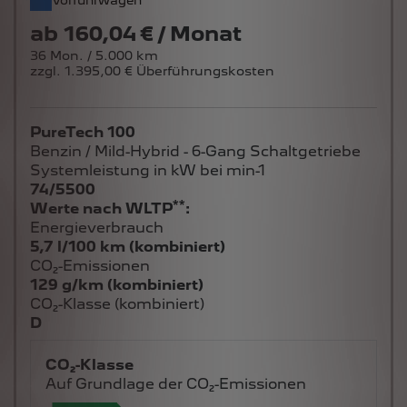
ab
160,04 € / Monat
36 Mon. / 5.000 km
zzgl. 1.395,00 € Überführungskosten
PureTech 100
Benzin / Mild-Hybrid - 6-Gang Schaltgetriebe
Systemleistung in kW bei min-1
74/5500
**
Werte nach WLTP
:
Energieverbrauch
5,7 l/100 km (kombiniert)
CO₂-Emissionen
129 g/km (kombiniert)
CO₂-Klasse (kombiniert)
D
CO₂-Klasse
Auf Grundlage der CO₂-Emissionen