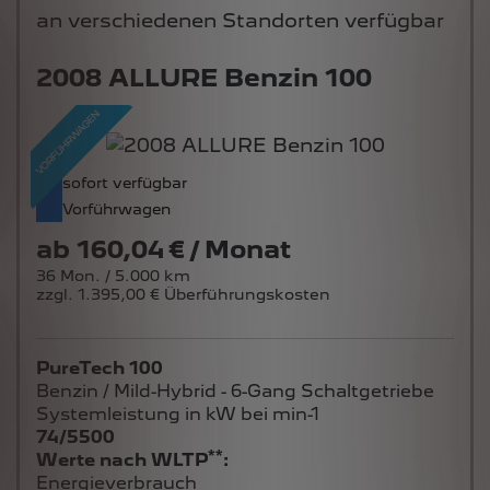
an verschiedenen Standorten verfügbar
2008 ALLURE Benzin 100
sofort verfügbar
Vorführwagen
ab
160,04 € / Monat
36 Mon. / 5.000 km
zzgl. 1.395,00 € Überführungskosten
PureTech 100
Benzin / Mild-Hybrid - 6-Gang Schaltgetriebe
Systemleistung in kW bei min-1
74/5500
**
Werte nach WLTP
:
Energieverbrauch