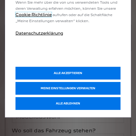
Wenn Sie mehr über die von uns verwendeten Tools und
deren Verwaltung erfahren möchten, können Sie unsere
Cookie‑Richtlinie
aufrufen oder auf die Schaltfläche
„Meine Einstellungen verwalten“ klicken.
UM DIESE GOOGLE MAPS-KARTE
Datenschutzerklärung
ANZUZEIGEN, AKZEPTIEREN SIE BITTE
DIE FÜR MARKETING/WERBUNG
RELEVANTEN-COOKIES.
ALLE AKZEPTIEREN
MEINE EINSTELLUNGEN VERWALTEN
ALLE ABLEHNEN
Welches Fahrzeug möchten Sie?
Wo soll das Fahrzeug stehen?