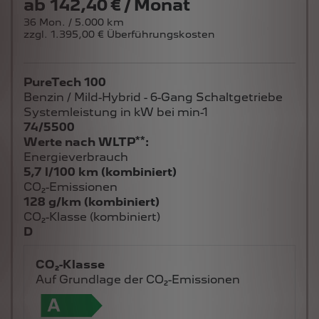
ab
142,40 € / Monat
36 Mon. / 5.000 km
zzgl. 1.395,00 € Überführungskosten
PureTech 100
Benzin / Mild-Hybrid - 6-Gang Schaltgetriebe
Systemleistung in kW bei min-1
74/5500
**
Werte nach WLTP
:
Energieverbrauch
5,7 l/100 km (kombiniert)
CO₂-Emissionen
128 g/km (kombiniert)
CO₂-Klasse (kombiniert)
D
CO₂-Klasse
Auf Grundlage der CO₂-Emissionen