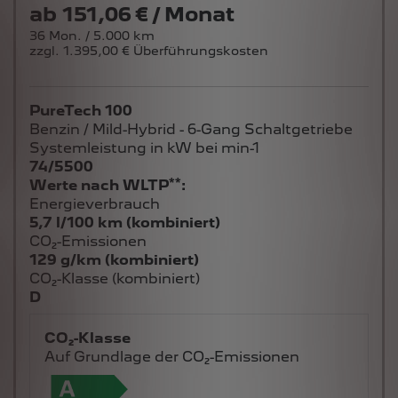
ab
151,06 € / Monat
36 Mon. / 5.000 km
zzgl. 1.395,00 € Überführungskosten
PureTech 100
Benzin / Mild-Hybrid - 6-Gang Schaltgetriebe
Systemleistung in kW bei min-1
74/5500
**
Werte nach WLTP
:
Energieverbrauch
5,7 l/100 km (kombiniert)
CO₂-Emissionen
129 g/km (kombiniert)
CO₂-Klasse (kombiniert)
D
CO₂-Klasse
Auf Grundlage der CO₂-Emissionen