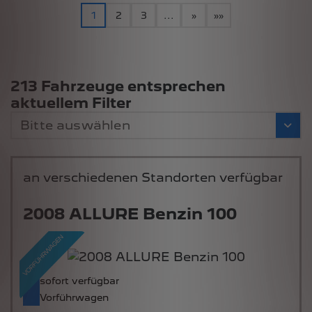
1
2
3
...
»
»»
Suchergebnisse
213 Fahrzeuge entsprechen
aktuellem Filter
Bitte auswählen
an verschiedenen Standorten verfügbar
2008 ALLURE Benzin 100
sofort verfügbar
Vorführwagen