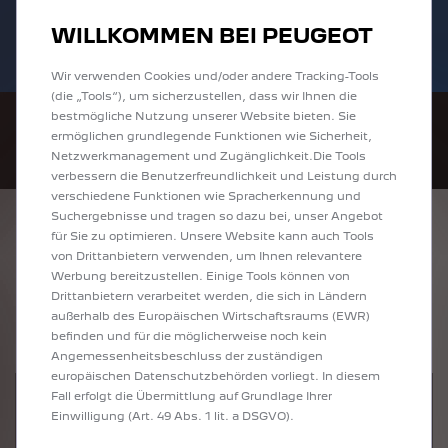
Bis zu 6.000 € staatliche Förderprämie für
Sofort verfügbare PEUGEOT 208 und
WILLKOMMEN BEI PEUGEOT
E-Autos und Plug-In-Hybride. Mehr
2008 zu attraktiven Leasingraten
erfahren >>
entdecken!
Wir verwenden Cookies und/oder andere Tracking-Tools
(die „Tools“), um sicherzustellen, dass wir Ihnen die
bestmögliche Nutzung unserer Website bieten. Sie
ermöglichen grundlegende Funktionen wie Sicherheit,
Netzwerkmanagement und Zugänglichkeit.Die Tools
verbessern die Benutzerfreundlichkeit und Leistung durch
verschiedene Funktionen wie Spracherkennung und
Suchergebnisse und tragen so dazu bei, unser Angebot
ENTDECKEN SIE
für Sie zu optimieren. Unsere Website kann auch Tools
von Drittanbietern verwenden, um Ihnen relevantere
ALLE ANGEBOTE IN
Werbung bereitzustellen. Einige Tools können von
Drittanbietern verarbeitet werden, die sich in Ländern
PLAUEN
außerhalb des Europäischen Wirtschaftsraums (EWR)
befinden und für die möglicherweise noch kein
Angemessenheitsbeschluss der zuständigen
europäischen Datenschutzbehörden vorliegt. In diesem
Fall erfolgt die Übermittlung auf Grundlage Ihrer
Einwilligung (Art. 49 Abs. 1 lit. a DSGVO).