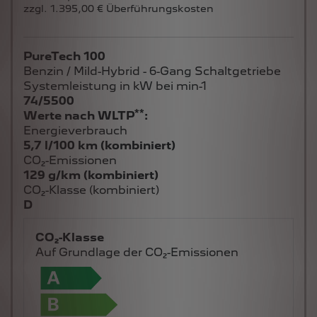
zzgl. 1.395,00 € Überführungskosten
PureTech 100
Benzin / Mild-Hybrid - 6-Gang Schaltgetriebe
Systemleistung in kW bei min-1
74/5500
**
Werte nach WLTP
:
Energieverbrauch
5,7 l/100 km (kombiniert)
CO₂-Emissionen
129 g/km (kombiniert)
CO₂-Klasse (kombiniert)
D
CO₂-Klasse
Auf Grundlage der CO₂-Emissionen