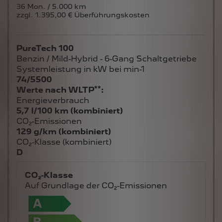
36 Mon. / 5.000 km
zzgl. 1.395,00 € Überführungskosten
PureTech 100
Benzin / Mild-Hybrid - 6-Gang Schaltgetriebe
Systemleistung in kW bei min-1
74/5500
**
Werte nach WLTP
:
Energieverbrauch
5,7 l/100 km (kombiniert)
CO₂-Emissionen
129 g/km (kombiniert)
CO₂-Klasse (kombiniert)
D
CO₂-Klasse
Auf Grundlage der CO₂-Emissionen