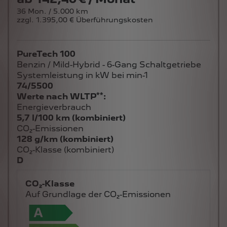
36 Mon. / 5.000 km
zzgl. 1.395,00 € Überführungskosten
PureTech 100
Benzin / Mild-Hybrid - 6-Gang Schaltgetriebe
Systemleistung in kW bei min-1
74/5500
**
Werte nach WLTP
:
Energieverbrauch
5,7 l/100 km (kombiniert)
CO₂-Emissionen
128 g/km (kombiniert)
CO₂-Klasse (kombiniert)
D
CO₂-Klasse
Auf Grundlage der CO₂-Emissionen