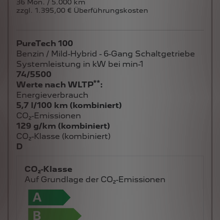
36 Mon. / 5.000 km
zzgl. 1.395,00 € Überführungskosten
PureTech 100
Benzin / Mild-Hybrid - 6-Gang Schaltgetriebe
Systemleistung in kW bei min-1
74/5500
**
Werte nach WLTP
:
Energieverbrauch
5,7 l/100 km (kombiniert)
CO₂-Emissionen
129 g/km (kombiniert)
CO₂-Klasse (kombiniert)
D
CO₂-Klasse
Auf Grundlage der CO₂-Emissionen