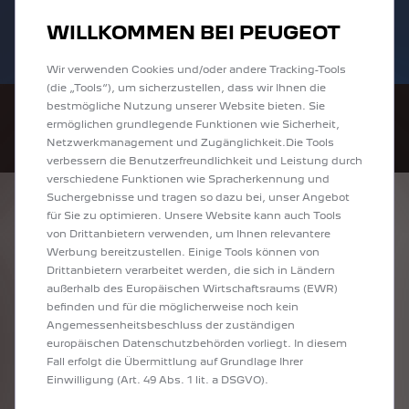
Bis zu 6.000 € staatliche Förderprämie für
Sofort verfügbare PEUGEOT 208 und
WILLKOMMEN BEI PEUGEOT
E-Autos und Plug-In-Hybride. Mehr
2008 zu attraktiven Leasingraten
erfahren >>
entdecken!
Wir verwenden Cookies und/oder andere Tracking-Tools
(die „Tools“), um sicherzustellen, dass wir Ihnen die
bestmögliche Nutzung unserer Website bieten. Sie
ermöglichen grundlegende Funktionen wie Sicherheit,
Netzwerkmanagement und Zugänglichkeit.Die Tools
verbessern die Benutzerfreundlichkeit und Leistung durch
verschiedene Funktionen wie Spracherkennung und
Suchergebnisse und tragen so dazu bei, unser Angebot
ENTDECKEN SIE
für Sie zu optimieren. Unsere Website kann auch Tools
von Drittanbietern verwenden, um Ihnen relevantere
ALLE TRAVELLER
Werbung bereitzustellen. Einige Tools können von
Drittanbietern verarbeitet werden, die sich in Ländern
/EXPERT KOMBI
außerhalb des Europäischen Wirtschaftsraums (EWR)
befinden und für die möglicherweise noch kein
NEUWAGEN IN
Angemessenheitsbeschluss der zuständigen
europäischen Datenschutzbehörden vorliegt. In diesem
HEIDELBERG
Fall erfolgt die Übermittlung auf Grundlage Ihrer
Einwilligung (Art. 49 Abs. 1 lit. a DSGVO).