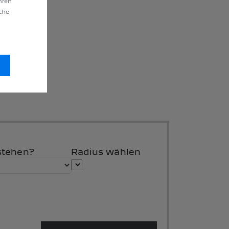
hren
äche
stehen?
Radius wählen