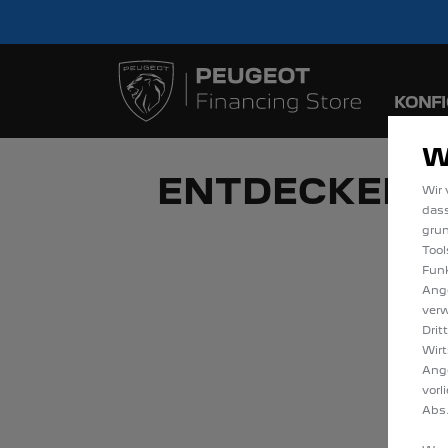
Bis zu 6.000 € staatl
Sofort verfügbare
KONF
W
ENTDECKEN S
Wir 
dass
gru
Tool
Funk
Ange
verw
Drit
Wirt
Ang
vorl
Abs.