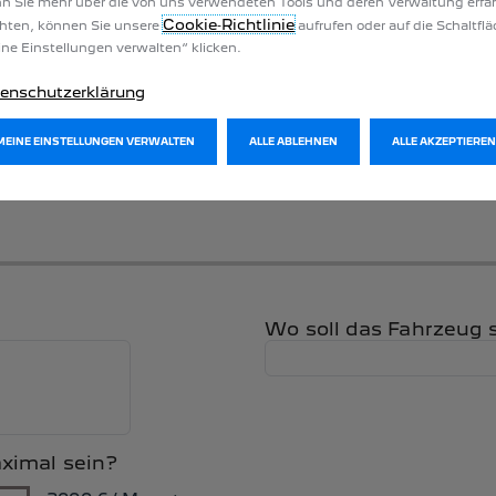
 Sie mehr über die von uns verwendeten Tools und deren Verwaltung erfa
Cookie‑Richtlinie
hten, können Sie unsere
aufrufen oder auf die Schaltfl
ne Einstellungen verwalten“ klicken.
enschutzerklärung
MEINE EINSTELLUNGEN VERWALTEN
ALLE ABLEHNEN
ALLE AKZEPTIEREN
Wo soll das Fahrzeug 
aximal sein?