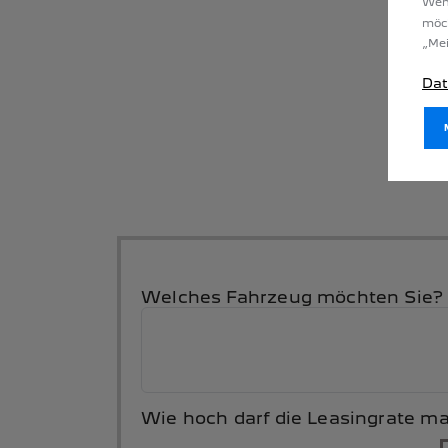
Wenn
möc
„Mei
Dat
Welches Fahrzeug möchten Sie?
Wie hoch darf die Leasingrate m