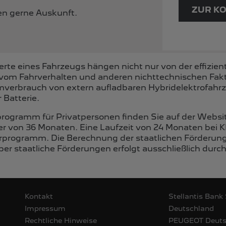
ZUR K
nen gerne Auskunft.
te eines Fahrzeugs hängen nicht nur von der effizien
vom Fahrverhalten und anderen nichttechnischen Fakt
romverbrauch von extern aufladbaren Hybridelektrofah
 Batterie.
programm für Privatpersonen finden Sie auf der Websi
er von 36 Monaten. Eine Laufzeit von 24 Monaten bei K
rprogramm. Die Berechnung der staatlichen Förderung 
er staatliche Förderungen erfolgt ausschließlich durc
Kontakt
Stellantis Bank
Impressum
Deutschland
Rechtliche Hinweise
PEUGEOT‎ Deut