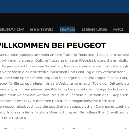
iche Förderprämie für E-Autos und Plug-In-Hyb
 PEUGEOT 208 und 2008 zu attraktiven Leasi
IGURATOR
BESTAND
DEALS
ÜBER UNS
FAQ
ILLKOMMEN BEI PEUGEOT
IE ALLE TRAVELLER /
verwenden Cookies und/oder andere Tracking-Tools (die „Tools“), um sicherz
 wir Ihnen die bestmögliche Nutzung unserer Website bieten. Sie ermöglic
NEUWAGEN IN GIESSE
ndlegende Funktionen wie Sicherheit, Netzwerkmanagement und Zugänglic
s verbessern die Benutzerfreundlichkeit und Leistung durch verschiedene
tionen wie Spracherkennung und Suchergebnisse und tragen so dazu bei,
bot für Sie zu optimieren. Unsere Website kann auch Tools von Drittanbiet
enden, um Ihnen relevantere Werbung bereitzustellen. Einige Tools könne
tanbietern verarbeitet werden, die sich in Ländern außerhalb des Europäisc
schaftsraums (EWR) befinden und für die möglicherweise noch kein
emessenheitsbeschluss der zuständigen europäischen Datenschutzbehör
iegt. In diesem Fall erfolgt die Übermittlung auf Grundlage Ihrer Einwilligung 
 1 lit. a DSGVO).