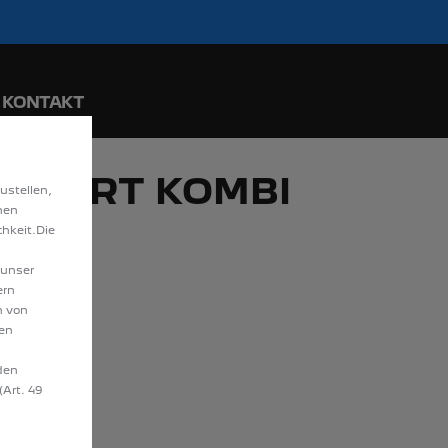
ride. Mehr erfahren >>
ngraten entdecken!
KONTAKT
EXPERT KOMBI
ustellen,
hen
N
hkeit.Die
 unser
ern
n von
hen
den
(Art. 49