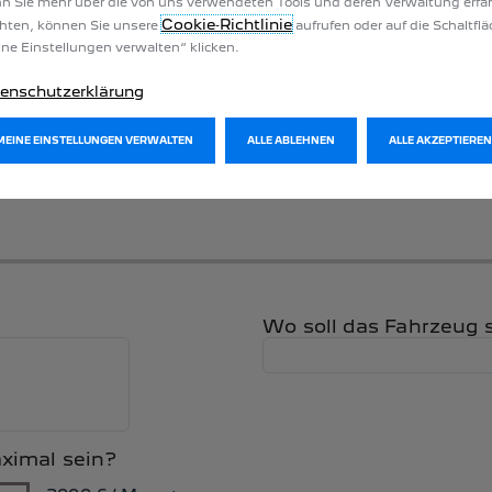
 Sie mehr über die von uns verwendeten Tools und deren Verwaltung erfa
Cookie‑Richtlinie
hten, können Sie unsere
aufrufen oder auf die Schaltfl
ne Einstellungen verwalten“ klicken.
enschutzerklärung
MEINE EINSTELLUNGEN VERWALTEN
ALLE ABLEHNEN
ALLE AKZEPTIEREN
Wo soll das Fahrzeug 
aximal sein?