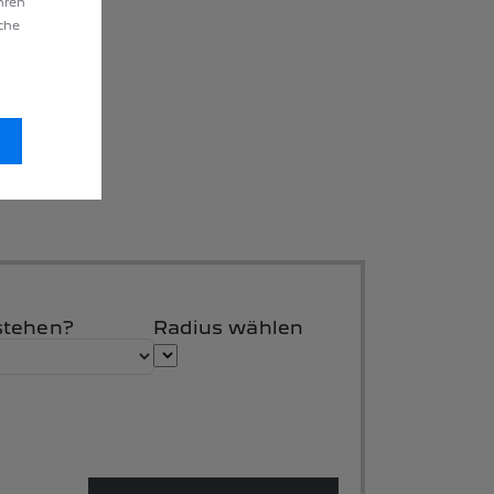
hren
äche
stehen?
Radius wählen