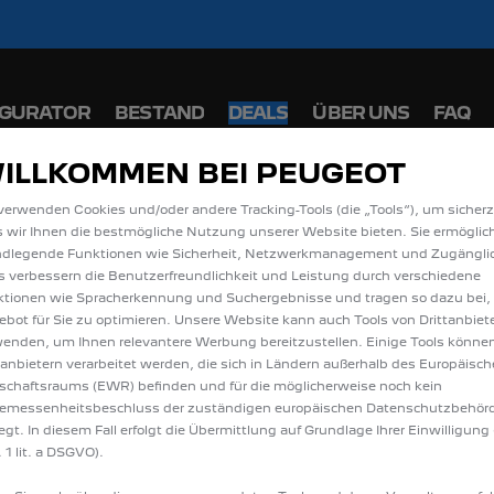
iche Förderprämie für E-Autos und Plug-In-Hyb
 PEUGEOT 208 und 2008 zu attraktiven Leasi
IGURATOR
BESTAND
DEALS
ÜBER UNS
FAQ
ILLKOMMEN BEI PEUGEOT
IE ALLE TRAVELLER /
verwenden Cookies und/oder andere Tracking-Tools (die „Tools“), um sicherz
 wir Ihnen die bestmögliche Nutzung unserer Website bieten. Sie ermöglic
NEUWAGEN IN AHLE
ndlegende Funktionen wie Sicherheit, Netzwerkmanagement und Zugänglic
s verbessern die Benutzerfreundlichkeit und Leistung durch verschiedene
tionen wie Spracherkennung und Suchergebnisse und tragen so dazu bei,
bot für Sie zu optimieren. Unsere Website kann auch Tools von Drittanbiet
enden, um Ihnen relevantere Werbung bereitzustellen. Einige Tools könne
tanbietern verarbeitet werden, die sich in Ländern außerhalb des Europäisc
schaftsraums (EWR) befinden und für die möglicherweise noch kein
emessenheitsbeschluss der zuständigen europäischen Datenschutzbehör
iegt. In diesem Fall erfolgt die Übermittlung auf Grundlage Ihrer Einwilligung 
 1 lit. a DSGVO).