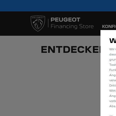
Bis zu 6.000 € staatl
Sofort verfügbare
KONF
W
ENTDECKEN S
Wir 
dass
gru
Tool
Funk
Ange
verw
Drit
Wirt
Ang
vorl
Abs.