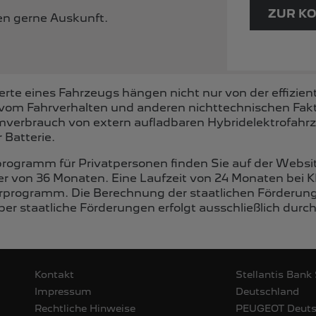
ZUR K
nen gerne Auskunft.
te eines Fahrzeugs hängen nicht nur von der effizien
vom Fahrverhalten und anderen nichttechnischen Fakt
romverbrauch von extern aufladbaren Hybridelektrofah
 Batterie.
programm für Privatpersonen finden Sie auf der Websi
er von 36 Monaten. Eine Laufzeit von 24 Monaten bei K
rprogramm. Die Berechnung der staatlichen Förderung 
er staatliche Förderungen erfolgt ausschließlich durc
Kontakt
Stellantis Bank
Impressum
Deutschland
Rechtliche Hinweise
PEUGEOT‎ Deut