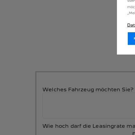
Wenn
möc
„Mei
Dat
Welches Fahrzeug möchten Sie?
Wie hoch darf die Leasingrate m