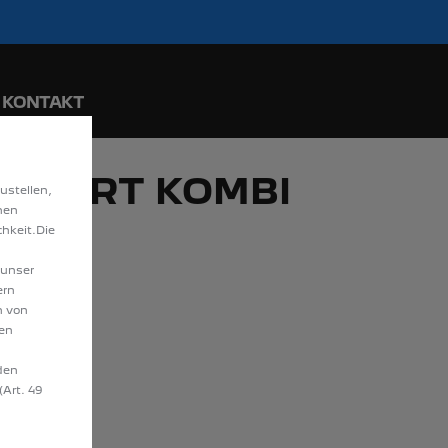
ride. Mehr erfahren >>
ngraten entdecken!
KONTAKT
EXPERT KOMBI
ustellen,
hen
N
hkeit.Die
 unser
ern
n von
hen
den
(Art. 49