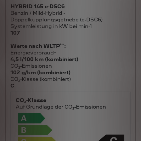
HYBRID 145 e-DSC6
Benzin / Mild-Hybrid -
Doppelkupplungsgetriebe (e-DSC6)
Systemleistung in kW bei min-1
107
**
Werte nach WLTP
:
Energieverbrauch
4,5 l/100 km (kombiniert)
CO₂-Emissionen
102 g/km (kombiniert)
CO₂-Klasse (kombiniert)
C
CO₂-Klasse
Auf Grundlage der CO₂-Emissionen