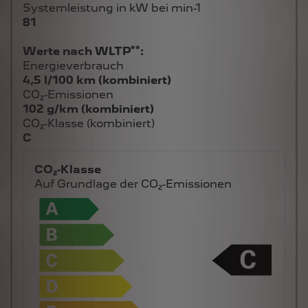
Systemleistung in kW bei min-1
81
**
Werte nach WLTP
:
Energieverbrauch
4,5 l/100 km (kombiniert)
CO₂-Emissionen
102 g/km (kombiniert)
CO₂-Klasse (kombiniert)
C
CO₂-Klasse
Auf Grundlage der CO₂-Emissionen