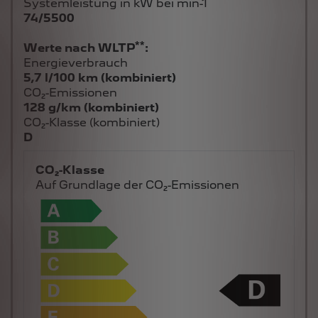
Systemleistung in kW bei min-1
74/5500
**
Werte nach WLTP
:
Energieverbrauch
5,7 l/100 km (kombiniert)
CO₂-Emissionen
128 g/km (kombiniert)
CO₂-Klasse (kombiniert)
D
CO₂-Klasse
Auf Grundlage der CO₂-Emissionen