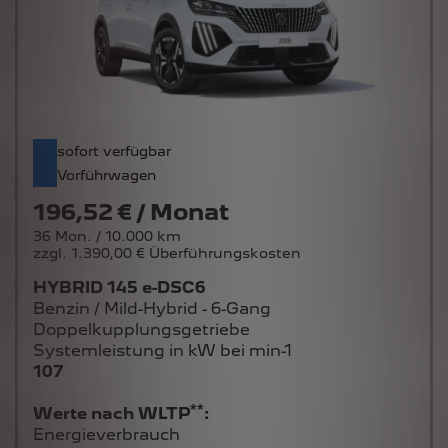
sofort verfügbar
Vorführwagen
196,52 € / Monat
36 Mon. / 10.000 km
zzgl. 1.390,00 € Überführungskosten
HYBRID 145 e-DSC6
Benzin / Mild-Hybrid - 6-Gang
Doppelkupplungsgetriebe
Systemleistung in kW bei min-1
107
**
Werte nach WLTP
:
Energieverbrauch