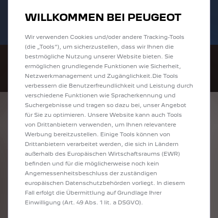
Bis zu 6.000 € staatliche Förderprämie für
Sofort verfügbare PEUGEOT 208 und
WILLKOMMEN BEI PEUGEOT
E-Autos und Plug-In-Hybride. Mehr
2008 zu attraktiven Leasingraten
erfahren >>
entdecken!
Wir verwenden Cookies und/oder andere Tracking-Tools
(die „Tools“), um sicherzustellen, dass wir Ihnen die
bestmögliche Nutzung unserer Website bieten. Sie
ermöglichen grundlegende Funktionen wie Sicherheit,
Netzwerkmanagement und Zugänglichkeit.Die Tools
verbessern die Benutzerfreundlichkeit und Leistung durch
verschiedene Funktionen wie Spracherkennung und
Suchergebnisse und tragen so dazu bei, unser Angebot
ENTDECKEN SIE
für Sie zu optimieren. Unsere Website kann auch Tools
von Drittanbietern verwenden, um Ihnen relevantere
ALLE ANGEBOTE IN
Werbung bereitzustellen. Einige Tools können von
Drittanbietern verarbeitet werden, die sich in Ländern
GELSENKIRCHEN
außerhalb des Europäischen Wirtschaftsraums (EWR)
befinden und für die möglicherweise noch kein
Angemessenheitsbeschluss der zuständigen
europäischen Datenschutzbehörden vorliegt. In diesem
Fall erfolgt die Übermittlung auf Grundlage Ihrer
Einwilligung (Art. 49 Abs. 1 lit. a DSGVO).