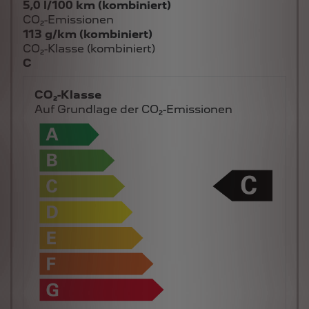
5,0 l/100 km (kombiniert)
CO₂-Emissionen
113 g/km (kombiniert)
CO₂-Klasse (kombiniert)
C
CO₂-Klasse
Auf Grundlage der CO₂-Emissionen