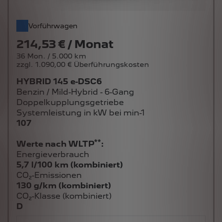
Vorführwagen
214,53 € / Monat
36 Mon. / 5.000 km
zzgl. 1.090,00 € Überführungskosten
HYBRID 145 e-DSC6
Benzin / Mild-Hybrid - 6-Gang
Doppelkupplungsgetriebe
Systemleistung in kW bei min-1
107
**
Werte nach WLTP
:
Energieverbrauch
5,7 l/100 km (kombiniert)
CO₂-Emissionen
130 g/km (kombiniert)
CO₂-Klasse (kombiniert)
D