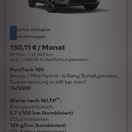
sofort verfügbar
Vorführwagen
150,11 € / Monat
48 Mon. / 10.000 km
zzgl. 1.390,00 € Überführungskosten
PureTech 100
Benzin / Mild-Hybrid - 6-Gang Schaltgetriebe
Systemleistung in kW bei min-1
74/5500
**
Werte nach WLTP
:
Energieverbrauch
5,7 l/100 km (kombiniert)
CO₂-Emissionen
129 g/km (kombiniert)
CO₂-Klasse (kombiniert)