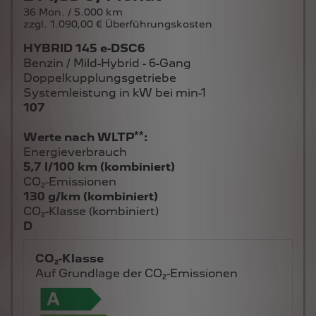
36 Mon. / 5.000 km
zzgl. 1.090,00 € Überführungskosten
HYBRID 145 e-DSC6
Benzin / Mild-Hybrid - 6-Gang
Doppelkupplungsgetriebe
Systemleistung in kW bei min-1
107
**
Werte nach WLTP
:
Energieverbrauch
5,7 l/100 km (kombiniert)
CO₂-Emissionen
130 g/km (kombiniert)
CO₂-Klasse (kombiniert)
D
CO₂-Klasse
Auf Grundlage der CO₂-Emissionen