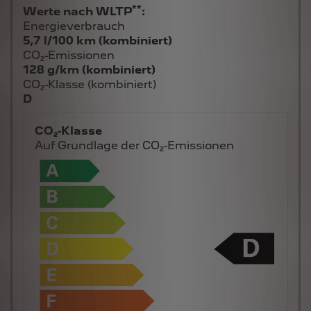
**
Werte nach WLTP
:
Energieverbrauch
5,7 l/100 km (kombiniert)
CO₂-Emissionen
128 g/km (kombiniert)
CO₂-Klasse (kombiniert)
D
CO₂-Klasse
Auf Grundlage der CO₂-Emissionen