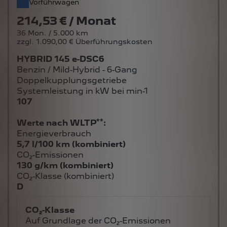
Vorführwagen
214,53 € / Monat
36 Mon. / 5.000 km
zzgl. 1.090,00 € Überführungskosten
HYBRID 145 e-DSC6
Benzin / Mild-Hybrid - 6-Gang
Doppelkupplungsgetriebe
Systemleistung in kW bei min-1
107
**
Werte nach WLTP
:
Energieverbrauch
5,7 l/100 km (kombiniert)
CO₂-Emissionen
130 g/km (kombiniert)
CO₂-Klasse (kombiniert)
D
CO₂-Klasse
Auf Grundlage der CO₂-Emissionen