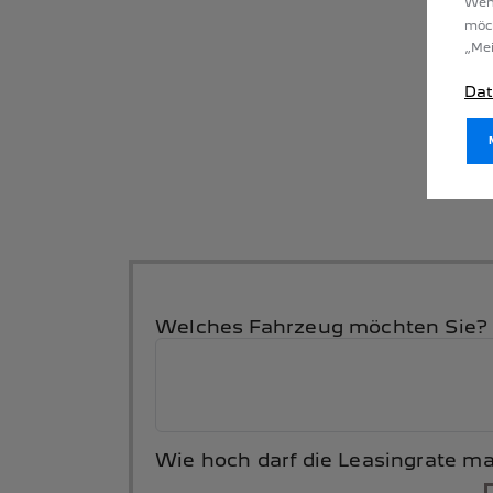
Wenn
möc
„Mei
Dat
Welches Fahrzeug möchten Sie?
Wie hoch darf die Leasingrate m