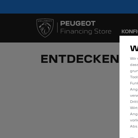
Bis zu 6.000 € staatl
Sofort verfügbare
KONF
W
ENTDECKEN SI
Wir 
dass
gru
Tool
Funk
Ange
verw
Drit
Wirt
Ang
vorl
Abs.