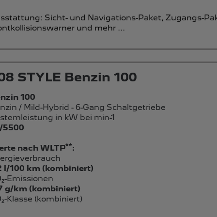
sstattung:
Sicht- und Navigations-Paket,
Zugangs-Pak
ontkollisionswarner
und mehr ...
08 STYLE Benzin 100
nzin 100
nzin / Mild-Hybrid - 6-Gang Schaltgetriebe
stemleistung in kW bei min-1
/5500
**
rte nach WLTP
:
ergieverbrauch
2 l/100 km (kombiniert)
₂-Emissionen
7 g/km (kombiniert)
₂-Klasse (kombiniert)