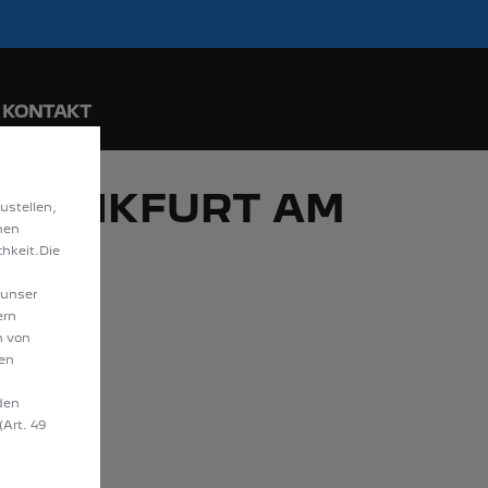
ride. Mehr erfahren >>
ngraten entdecken!
KONTAKT
 FRANKFURT AM
ustellen,
hen
hkeit.Die
 unser
ern
n von
hen
den
(Art. 49