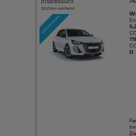
Impressum
74
33,0 km entfernt
We
En
5,
CO
11
CO
D
Fa
In
Zi