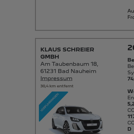
Au
Fr
2
KLAUS SCHREIER
GMBH
Be
Am Taubenbaum 18,
Be
61231 Bad Nauheim
Sy
Impressum
74
30,4 km entfernt
We
En
5,
CO
11
CO
D