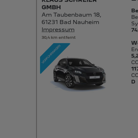
GMBH
Be
Am Taubenbaum 18,
Be
61231 Bad Nauheim
Sy
Impressum
74
30,4 km entfernt
We
En
5,
CO
11
CO
D