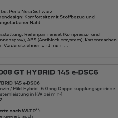
rbe: Perla Nera Schwarz
nendesign: Komfortsitz mit Stoffbezug und
angefarbener Naht
sstattung:
Reifenpannenset (Kompressor und
nnenspray),
ABS (Antiblockiersystem),
Kartentaschen
n Vordersitzlehnen
und mehr ...
008 GT HYBRID 145 e-DSC6
BRID 145 e-DSC6
nzin / Mild-Hybrid - 6-Gang Doppelkupplungsgetriebe
stemleistung in kW bei min-1
7
**
rte nach WLTP
:
ergieverbrauch