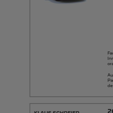
Fa
In
or
Au
Pa
de
2
KLAUS SCHREIER