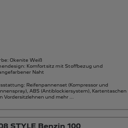
rbe: Okenite Weiß
nendesign: Komfortsitz mit Stoffbezug und
angefarbener Naht
sstattung:
Reifenpannenset (Kompressor und
nnenspray),
ABS (Antiblockiersystem),
Kartentaschen
n Vordersitzlehnen
und mehr ...
08 STYLE Benzin 100