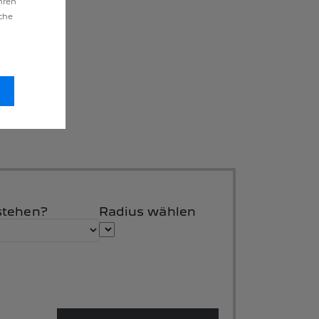
hren
äche
stehen?
Radius wählen