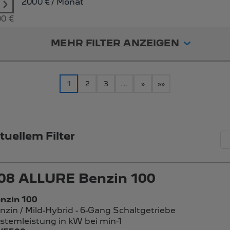
2000
€ / Monat
00 €
MEHR FILTER ANZEIGEN
1
2
3
...
»
»»
uellem Filter
08 ALLURE Benzin 100
nzin 100
nzin / Mild-Hybrid - 6-Gang Schaltgetriebe
stemleistung in kW bei min-1