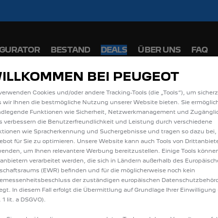
iche Förderprämie für E-Autos und Plug-In-Hyb
 PEUGEOT 208 und 2008 zu attraktiven Leasi
IGURATOR
BESTAND
DEALS
ÜBER UNS
FAQ
ILLKOMMEN BEI PEUGEOT
E ALLE ANGEBOTE IN
verwenden Cookies und/oder andere Tracking-Tools (die „Tools“), um sicherz
 wir Ihnen die bestmögliche Nutzung unserer Website bieten. Sie ermöglic
MAIN
ndlegende Funktionen wie Sicherheit, Netzwerkmanagement und Zugänglic
s verbessern die Benutzerfreundlichkeit und Leistung durch verschiedene
tionen wie Spracherkennung und Suchergebnisse und tragen so dazu bei,
bot für Sie zu optimieren. Unsere Website kann auch Tools von Drittanbiet
enden, um Ihnen relevantere Werbung bereitzustellen. Einige Tools könne
tanbietern verarbeitet werden, die sich in Ländern außerhalb des Europäisc
schaftsraums (EWR) befinden und für die möglicherweise noch kein
emessenheitsbeschluss der zuständigen europäischen Datenschutzbehör
iegt. In diesem Fall erfolgt die Übermittlung auf Grundlage Ihrer Einwilligung 
 1 lit. a DSGVO).