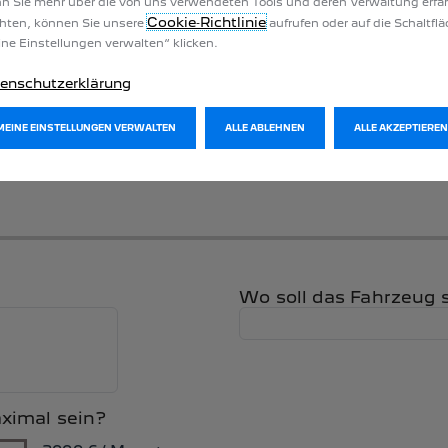
 Sie mehr über die von uns verwendeten Tools und deren Verwaltung erfa
Cookie‑Richtlinie
hten, können Sie unsere
aufrufen oder auf die Schaltfl
ne Einstellungen verwalten“ klicken.
enschutzerklärung
MEINE EINSTELLUNGEN VERWALTEN
ALLE ABLEHNEN
ALLE AKZEPTIEREN
Wo soll das Fahrzeug 
aximal sein?