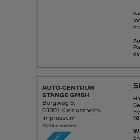
Fa
In
or
Au
Pa
de
5
AUTO-CENTRUM
STANGE GMBH
HY
Burgweg 5,
Be
63801 Kleinostheim
Sy
Impressum
10
33,0 km entfernt
We
En